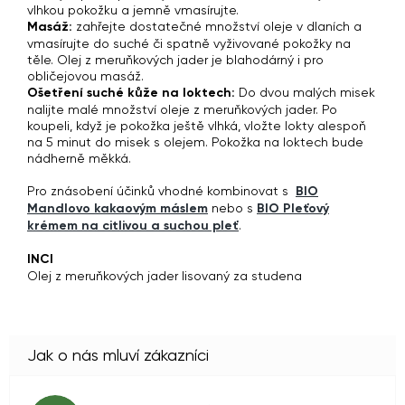
vlhkou pokožku a jemně vmasírujte.
Masáž:
zahřejte dostatečné množství oleje v dlaních a
vmasírujte do suché či spatně vyživované pokožky na
těle. Olej z meruňkových jader je blahodárný i pro
obličejovou masáž.
Ošetření suché kůže na loktech:
Do dvou malých misek
nalijte malé množství oleje z meruňkových jader. Po
koupeli, když je pokožka ještě vlhká, vložte lokty alespoň
na 5 minut do misek s olejem. Pokožka na loktech bude
nádherně měkká.
Pro znásobení účinků vhodné kombinovat s
BIO
Mandlovo kakaovým máslem
nebo s
BIO Pleťový
krémem na citlivou a suchou pleť
.
INCI
Olej z meruňkových jader lisovaný za studena