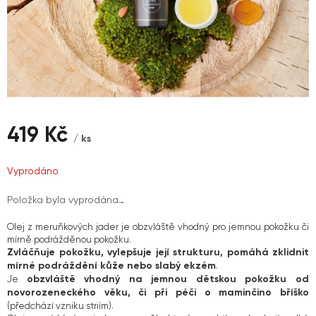
419 Kč
/ ks
Měrná
Vyprodáno
cena:
Položka byla vyprodána…
Olej z meruňkových jader je obzvláště vhodný pro jemnou pokožku či
mírně podrážděnou pokožku.
Zvláčňuje pokožku, vylepšuje její strukturu, pomáhá zklidnit
mírné podráždění kůže nebo slabý ekzém
.
obzvláště vhodný na jemnou dětskou pokožku od
Je
novorozeneckého věku, či při péči o maminčino bříško
(předchází vzniku striím).