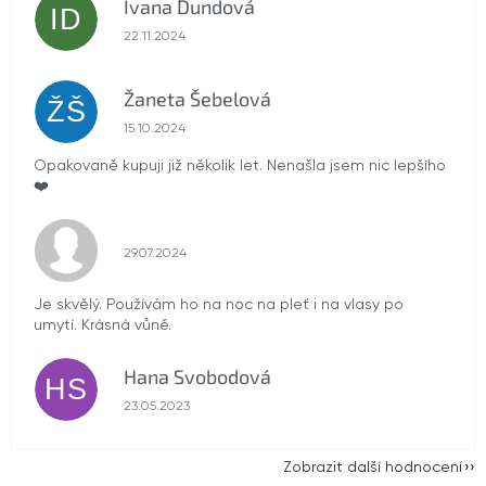
Ivana Dundová
ID
Hodnocení obchodu je 5 z 5 hvězdiček.
22.11.2024
Žaneta Šebelová
ŽŠ
Hodnocení obchodu je 5 z 5 hvězdiček.
15.10.2024
Opakovaně kupuji již několik let. Nenašla jsem nic lepšího
❤️
Hodnocení obchodu je 5 z 5 hvězdiček.
29.07.2024
Je skvělý. Používám ho na noc na pleť i na vlasy po
umytí. Krásná vůně.
Hana Svobodová
HS
Hodnocení obchodu je 5 z 5 hvězdiček.
23.05.2023
Zobrazit další hodnocení