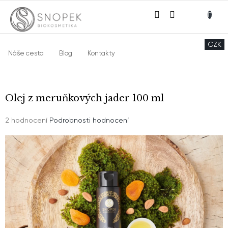
Přejít
NÁKU
na
obsah
KOŠÍ
CZK
Náše cesta
Blog
Kontakty
Olej z meruňkových jader 100 ml
Průměrné
2 hodnocení
Podrobnosti hodnocení
hodnocení
produktu
je
5,0
z
5
hvězdiček.