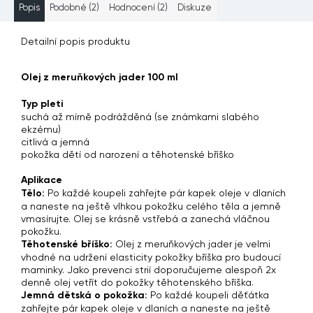
Popis
Podobné (2)
Hodnocení (2)
Diskuze
Detailní popis produktu
Olej z meruňkových jader 100 ml
Typ pleti
suchá až mírně podrážděná (se známkami slabého
ekzému)
citlivá a jemná
pokožka dětí od narození a těhotenské bříško
Aplikace
Tělo:
Po každé koupeli zahřejte pár kapek oleje v dlaních
a naneste na ještě vlhkou pokožku celého těla a jemně
vmasírujte. Olej se krásně vstřebá a zanechá vláčnou
pokožku.
Těhotenské bříško:
Olej z meruňkových jader je velmi
vhodné na udržení elasticity pokožky bříška pro budoucí
maminky. Jako prevenci strií doporučujeme alespoň 2x
denně olej vetřít do pokožky těhotenského bříška.
Jemná dětská o pokožka:
Po každé koupeli děťátka
zahřejte pár kapek oleje v dlaních a naneste na ještě