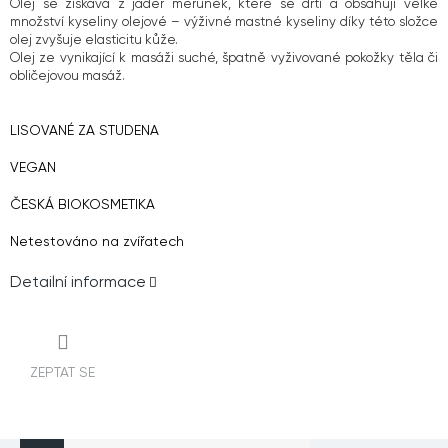
Olej se získává z jader meruněk, které se drtí a obsahují velké
množství kyseliny olejové – výživné mastné kyseliny díky této složce
olej zvyšuje elasticitu kůže.
Olej ze vynikající k masáži suché, špatně vyživované pokožky těla či
obličejovou masáž.
LISOVANÉ ZA STUDENA
VEGAN
ČESKÁ BIOKOSMETIKA
Netestováno na zvířatech
Detailní informace
ZEPTAT SE