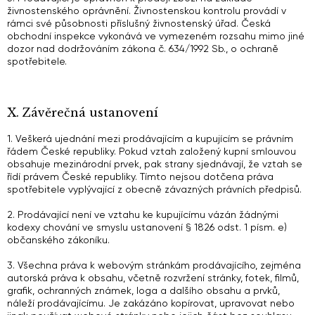
živnostenského oprávnění. Živnostenskou kontrolu provádí v
rámci své působnosti příslušný živnostenský úřad. Česká
obchodní inspekce vykonává ve vymezeném rozsahu mimo jiné
dozor nad dodržováním zákona č. 634/1992 Sb., o ochraně
spotřebitele.
X. Závěrečná ustanovení
1. Veškerá ujednání mezi prodávajícím a kupujícím se právním
řádem České republiky. Pokud vztah založený kupní smlouvou
obsahuje mezinárodní prvek, pak strany sjednávají, že vztah se
řídí právem České republiky. Tímto nejsou dotčena práva
spotřebitele vyplývající z obecně závazných právních předpisů.
2. Prodávající není ve vztahu ke kupujícímu vázán žádnými
kodexy chování ve smyslu ustanovení § 1826 odst. 1 písm. e)
občanského zákoníku.
3. Všechna práva k webovým stránkám prodávajícího, zejména
autorská práva k obsahu, včetně rozvržení stránky, fotek, filmů,
grafik, ochranných známek, loga a dalšího obsahu a prvků,
náleží prodávajícímu. Je zakázáno kopírovat, upravovat nebo