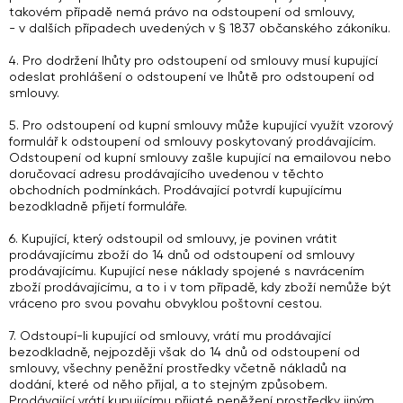
takovém případě nemá právo na odstoupení od smlouvy,
- v dalších případech uvedených v § 1837 občanského zákoníku.
4. Pro dodržení lhůty pro odstoupení od smlouvy musí kupující
odeslat prohlášení o odstoupení ve lhůtě pro odstoupení od
smlouvy.
5. Pro odstoupení od kupní smlouvy může kupující využít vzorový
formulář k odstoupení od smlouvy poskytovaný prodávajícím.
Odstoupení od kupní smlouvy zašle kupující na emailovou nebo
doručovací adresu prodávajícího uvedenou v těchto
obchodních podmínkách. Prodávající potvrdí kupujícímu
bezodkladně přijetí formuláře.
6. Kupující, který odstoupil od smlouvy, je povinen vrátit
prodávajícímu zboží do 14 dnů od odstoupení od smlouvy
prodávajícímu. Kupující nese náklady spojené s navrácením
zboží prodávajícímu, a to i v tom případě, kdy zboží nemůže být
vráceno pro svou povahu obvyklou poštovní cestou.
7. Odstoupí-li kupující od smlouvy, vrátí mu prodávající
bezodkladně, nejpozději však do 14 dnů od odstoupení od
smlouvy, všechny peněžní prostředky včetně nákladů na
dodání, které od něho přijal, a to stejným způsobem.
Prodávající vrátí kupujícímu přijaté peněžení prostředky jiným