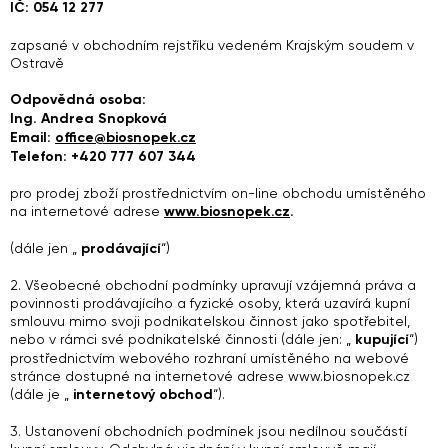
IČ: 054 12 277
zapsané v obchodním rejstříku vedeném Krajským soudem v
Ostravě
Odpovědná osoba:
Ing. Andrea Snopková
Email:
office@biosnopek.cz
Telefon: +420 777 607 344
pro prodej zboží prostřednictvím on-line obchodu umístěného
na internetové adrese
www.biosnopek.cz
.
(dále jen „
prodávající
“)
2. Všeobecné obchodní podmínky upravují vzájemná práva a
povinnosti prodávajícího a fyzické osoby, která uzavírá kupní
smlouvu mimo svoji podnikatelskou činnost jako spotřebitel,
nebo v rámci své podnikatelské činnosti (dále jen: „
kupující
“)
prostřednictvím webového rozhraní umístěného na webové
stránce dostupné na internetové adrese www.biosnopek.cz
(dále je „
internetový obchod
“).
3. Ustanovení obchodních podmínek jsou nedílnou součástí