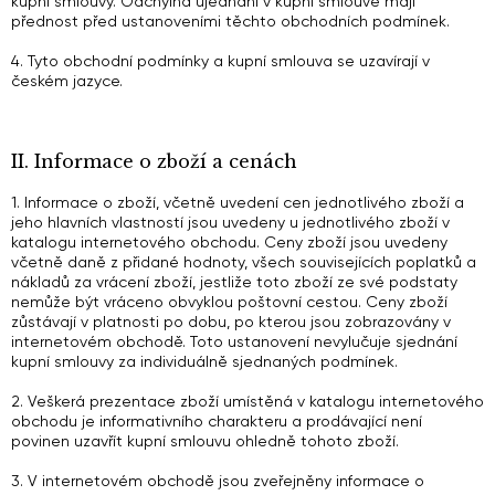
kupní smlouvy. Odchylná ujednání v kupní smlouvě mají
přednost před ustanoveními těchto obchodních podmínek.
4. Tyto obchodní podmínky a kupní smlouva se uzavírají v
českém jazyce.
II. Informace o zboží a cenách
1. Informace o zboží, včetně uvedení cen jednotlivého zboží a
jeho hlavních vlastností jsou uvedeny u jednotlivého zboží v
katalogu internetového obchodu. Ceny zboží jsou uvedeny
včetně daně z přidané hodnoty, všech souvisejících poplatků a
nákladů za vrácení zboží, jestliže toto zboží ze své podstaty
nemůže být vráceno obvyklou poštovní cestou. Ceny zboží
zůstávají v platnosti po dobu, po kterou jsou zobrazovány v
internetovém obchodě. Toto ustanovení nevylučuje sjednání
kupní smlouvy za individuálně sjednaných podmínek.
2. Veškerá prezentace zboží umístěná v katalogu internetového
obchodu je informativního charakteru a prodávající není
povinen uzavřít kupní smlouvu ohledně tohoto zboží.
3. V internetovém obchodě jsou zveřejněny informace o