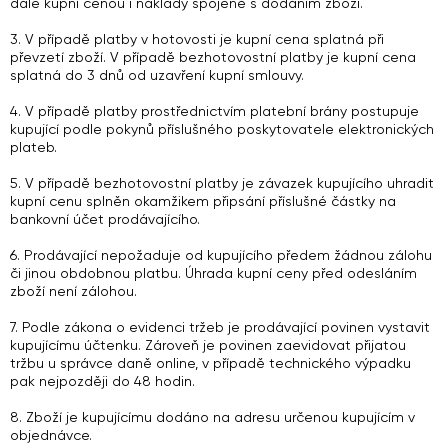
dále kupní cenou i náklady spojené s dodáním zboží.
3. V případě platby v hotovosti je kupní cena splatná při
převzetí zboží. V případě bezhotovostní platby je kupní cena
splatná do 3 dnů od uzavření kupní smlouvy.
4. V případě platby prostřednictvím platební brány postupuje
kupující podle pokynů příslušného poskytovatele elektronických
plateb.
5. V případě bezhotovostní platby je závazek kupujícího uhradit
kupní cenu splněn okamžikem připsání příslušné částky na
bankovní účet prodávajícího.
6. Prodávající nepožaduje od kupujícího předem žádnou zálohu
či jinou obdobnou platbu. Úhrada kupní ceny před odesláním
zboží není zálohou.
7. Podle zákona o evidenci tržeb je prodávající povinen vystavit
kupujícímu účtenku. Zároveň je povinen zaevidovat přijatou
tržbu u správce daně online, v případě technického výpadku
pak nejpozději do 48 hodin.
8. Zboží je kupujícímu dodáno na adresu určenou kupujícím v
objednávce.