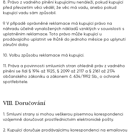
8. Právo z vadného plnění kupujícímu nenáleží, pokud kupující
před převzetím věci věděl, že věc má vadu, anebo pokud
kupující vadu sám způsobil.
9. V případě oprávněné reklamace má kupující právo na
náhradu účelně vynaložených nákladů vzniklých v souvislosti s
uplatněním reklamace. Toto právo může kupující u
prodávajícího uplatnit ve lhůtě do jednoho měsíce po uplynutí
záruční doby.
10. Volbu způsobu reklamace má kupující.
11. Práva a povinnosti smluvních stran ohledně práv z vadného
plnění se řídí § 1914 až 1925, § 2099 až 2117 a § 2161 až 2174
občanského zákoníku a zákonem č. 634/1992 Sb., o ochraně
spotřebitele.
VIII. Doručování
1. Smluvní strany si mohou veškerou písemnou korespondenci
vzájemně doručovat prostřednictvím elektronické pošty.
2. Kupující doručuje prodávajícímu korespondenci na emailovou