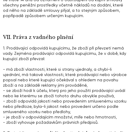
všechny peněžní prostředky včetně nákladů na dodání, které
od něho na základě smlouvy přijal, a to stejným způsobem,
popřípadě způsobem určeným kupujícím.
VII. Práva z vadného plnění
1. Prodávající odpovídá kupujícímu, že zboží při převzetí nemá
vady. Zejména prodávající odpovídá kupujícímu, že v době, kdy
kupující zboží převzal:
- má zboží vlastnosti, které si strany ujednaly, a chybí-li
ujednání, má takové vlastnosti, které prodávající nebo výrobce
popsal nebo které kupující očekával s ohledem na povahu
zboží a na základě reklamy jimi prováděné,
- se zboží hodí k účelu, který pro jeho použití prodávající uvádí
nebo ke kterému se zboží tohoto druhu obvykle používá,
- zboží odpovídá jakostí nebo provedením smluvenému vzorku
nebo předloze, byla-li jakost nebo provedení určeno podle
smluveného vzorku nebo předlohy,
- je zboží v odpovídajícím množství, míře nebo hmotnosti,
- zboží vyhovuje požadavkům právních předpisů.