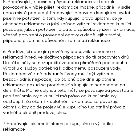
5. Prodávající je povinen přijmout reklamaci v kterékoli
provozovně, v níž je přijetí reklamace možné, případně i v sídle
nebo místě podnikání. Prodávající je povinen kupujícímu vydat
písemné potvrzení o tom, kdy kupující právo uplatnil, co je
obsahem reklamace a jaký způsob vyřízení reklamace kupující
požaduje, jakož i potvrzení o datu a způsobu vyřízení reklamace,
včetně potvrzení o provedení opravy a době jejího trvání,
případně písemné odůvodnění zamítnutí reklamace.
6. Prodávající nebo jím pověřený pracovník rozhodne o
reklamaci ihned, ve složitých případech do tří pracovních dnů.
Do této lhůty se nezapočítává doba přiměřená podle druhu
výrobku či služby potřebná k odbornému posouzení vady.
Reklamace včetně odstranění vady musí být vyřízena
bezodkladně, nejpozději do 30 dnů ode dne uplatnění
reklamace, pokud se prodávající s kupujícím nedohodne na
delší lhůtě. Marné uplynutí této lhůty se považuje za podstatné
porušení smlouvy a kupující má právo od kupní smlouvy
odstoupit. Za okamžik uplatnění reklamace se považuje
okamžik, kdy dojde projev vůle kupujícího (uplatnění práva z
vadného plnění) prodávajícímu.
7. Prodávající písemně informuje kupujícího o výsledku
reklamace.