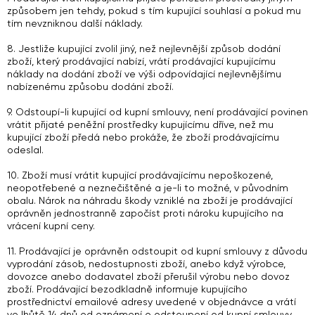
způsobem jen tehdy, pokud s tím kupující souhlasí a pokud mu
tím nevzniknou další náklady.
8. Jestliže kupující zvolil jiný, než nejlevnější způsob dodání
zboží, který prodávající nabízí, vrátí prodávající kupujícímu
náklady na dodání zboží ve výši odpovídající nejlevnějšímu
nabízenému způsobu dodání zboží.
9. Odstoupí-li kupující od kupní smlouvy, není prodávající povinen
vrátit přijaté peněžní prostředky kupujícímu dříve, než mu
kupující zboží předá nebo prokáže, že zboží prodávajícímu
odeslal.
10. Zboží musí vrátit kupující prodávajícímu nepoškozené,
neopotřebené a neznečištěné a je-li to možné, v původním
obalu. Nárok na náhradu škody vzniklé na zboží je prodávající
oprávněn jednostranně započíst proti nároku kupujícího na
vrácení kupní ceny.
11. Prodávající je oprávněn odstoupit od kupní smlouvy z důvodu
vyprodání zásob, nedostupnosti zboží, anebo když výrobce,
dovozce anebo dodavatel zboží přerušil výrobu nebo dovoz
zboží. Prodávající bezodkladně informuje kupujícího
prostřednictví emailové adresy uvedené v objednávce a vrátí
ve lhůtě 14 dnů od oznámení o odstoupení od kupní smlouvy