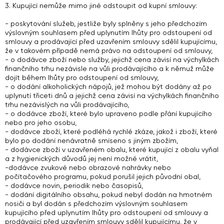
3. Kupující nemůže mimo jiné odstoupit od kupní smlouvy:
- poskytování služeb, jestliže byly splněny s jeho předchozím
výslovným souhlasem před uplynutím lhůty pro odstoupení od
smlouvy a prodávající před uzavřením smlouvy sdělil kupujícímu,
že v takovém případě nemá právo na odstoupení od smlouvy,
- o dodávce zboží nebo služby, jejichž cena závisí na výchylkách
finančního trhu nezávisle na vůli prodávajícího a k němuž může
dojít během lhůty pro odstoupení od smlouvy,
- o dodání alkoholických nápojů, jež mohou být dodány až po
uplynutí třiceti dnů a jejichž cena závisí na výchylkách finančního
trhu nezávislých na vůli prodávajícího,
- o dodávce zboží, které bylo upraveno podle přání kupujícího
nebo pro jeho osobu,
- dodávce zboží, které podléhá rychlé zkáze, jakož i zboží, které
bylo po dodání nenávratně smíseno s jiným zbožím,
- dodávce zboží v uzavřeném obalu, které kupující z obalu vyňal
a z hygienických důvodů jej není možné vrátit,
-dodávce zvukové nebo obrazové nahrávky nebo
počítačového programu, pokud porušil jejich původní obal,
- dodávce novin, periodik nebo časopisů,
- dodání digitálního obsahu, pokud nebyl dodán na hmotném
nosiči a byl dodán s předchozím výslovným souhlasem
kupujícího před uplynutím lhůty pro odstoupení od smlouvy a
prodávající před uzavřením smlouvy sdělil kupujícímu, že v