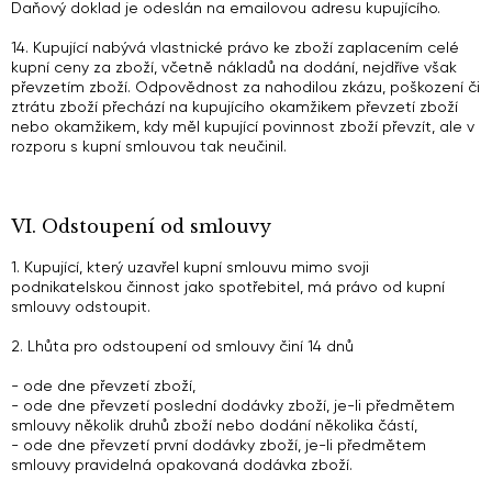
Daňový doklad je odeslán na emailovou adresu kupujícího.
14. Kupující nabývá vlastnické právo ke zboží zaplacením celé
kupní ceny za zboží, včetně nákladů na dodání, nejdříve však
převzetím zboží. Odpovědnost za nahodilou zkázu, poškození či
ztrátu zboží přechází na kupujícího okamžikem převzetí zboží
nebo okamžikem, kdy měl kupující povinnost zboží převzít, ale v
rozporu s kupní smlouvou tak neučinil.
VI. Odstoupení od smlouvy
1. Kupující, který uzavřel kupní smlouvu mimo svoji
podnikatelskou činnost jako spotřebitel, má právo od kupní
smlouvy odstoupit.
2. Lhůta pro odstoupení od smlouvy činí 14 dnů
- ode dne převzetí zboží,
- ode dne převzetí poslední dodávky zboží, je-li předmětem
smlouvy několik druhů zboží nebo dodání několika částí,
- ode dne převzetí první dodávky zboží, je-li předmětem
smlouvy pravidelná opakovaná dodávka zboží.