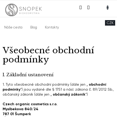
Přejít
NÁKU
na
obsah
KOŠÍ
CZK
Náše cesta
Blog
Kontakty
Všeobecné obchodní
podmínky
I. Základní ustanovení
1. Tyto všeobecné obchodní podmínky (dále jen „
obchodní
podmínky
“) jsou vydané dle § 1751 a násl. zákona č. 89/2012 Sb.,
občanský zákoník (dále jen „
občanský zákoník
“)
Czech organic cosmetics s.r.o.
Myslbekova 840/24
787 01 Šumperk