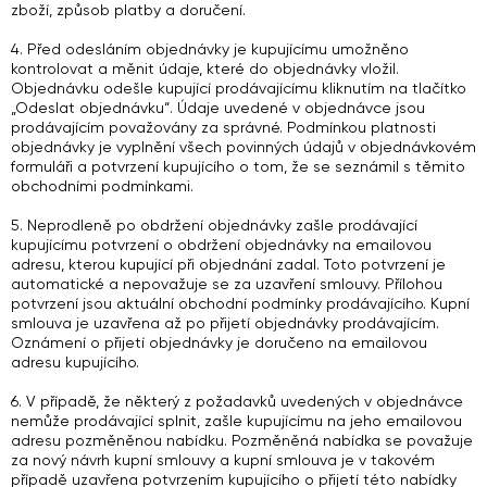
zboží, způsob platby a doručení.
4. Před odesláním objednávky je kupujícímu umožněno
kontrolovat a měnit údaje, které do objednávky vložil.
Objednávku odešle kupující prodávajícímu kliknutím na tlačítko
„Odeslat objednávku“. Údaje uvedené v objednávce jsou
prodávajícím považovány za správné. Podmínkou platnosti
objednávky je vyplnění všech povinných údajů v objednávkovém
formuláři a potvrzení kupujícího o tom, že se seznámil s těmito
obchodními podmínkami.
5. Neprodleně po obdržení objednávky zašle prodávající
kupujícímu potvrzení o obdržení objednávky na emailovou
adresu, kterou kupující při objednání zadal. Toto potvrzení je
automatické a nepovažuje se za uzavření smlouvy. Přílohou
potvrzení jsou aktuální obchodní podmínky prodávajícího. Kupní
smlouva je uzavřena až po přijetí objednávky prodávajícím.
Oznámení o přijetí objednávky je doručeno na emailovou
adresu kupujícího.
6. V případě, že některý z požadavků uvedených v objednávce
nemůže prodávající splnit, zašle kupujícímu na jeho emailovou
adresu pozměněnou nabídku. Pozměněná nabídka se považuje
za nový návrh kupní smlouvy a kupní smlouva je v takovém
případě uzavřena potvrzením kupujícího o přijetí této nabídky