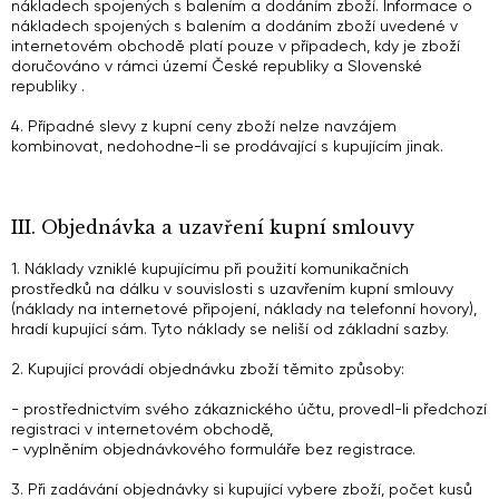
nákladech spojených s balením a dodáním zboží. Informace o
nákladech spojených s balením a dodáním zboží uvedené v
internetovém obchodě platí pouze v případech, kdy je zboží
doručováno v rámci území České republiky a Slovenské
republiky .
4. Případné slevy z kupní ceny zboží nelze navzájem
kombinovat, nedohodne-li se prodávající s kupujícím jinak.
III. Objednávka a uzavření kupní smlouvy
1. Náklady vzniklé kupujícímu při použití komunikačních
prostředků na dálku v souvislosti s uzavřením kupní smlouvy
(náklady na internetové připojení, náklady na telefonní hovory),
hradí kupující sám. Tyto náklady se neliší od základní sazby.
2. Kupující provádí objednávku zboží těmito způsoby:
- prostřednictvím svého zákaznického účtu, provedl-li předchozí
registraci v internetovém obchodě,
- vyplněním objednávkového formuláře bez registrace.
3. Při zadávání objednávky si kupující vybere zboží, počet kusů