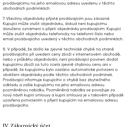
prodávajícímu na jeho emailovou adresu uvedenu v těchto
obchodních podmínkách.
7. Všechny objednávky přijaté prodávajícím jsou závazné.
Kupující může zrušit objednávku, dokud není kupujícímu
doručeno oznámení o přijetí objednávky prodávajícím. Kupující
může zrušit objednávku telefonicky na telefonní číslo nebo
email prodávajícího uvedený v těchto obchodních podmínkách.
8. V případě, že došlo ke zjevné technické chybě na straně
prodávajícího při uvedení ceny zboží v internetovém obchodě,
nebo v průběhu objednávání, není prodávající povinen dodat
kupujícímu zboží za tuto zcela zjevně chybnou cenu ani v
případě, že kupujícímu bylo zasláno automatické potvrzení o
obdržení objednávky podle těchto obchodních podmínek.
Prodávající informuje kupujícího o chybě bez zbytečného
odkladu a zašle kupujícímu na jeho emailovou adresu
pozměněnou nabídku. Pozměněná nabídka se považuje za
nový návrh kupní smlouvy a kupní smlouva je v takovém případě
uzavřena potvrzením o přijetí kupujícím na emailovou adresu
prodávajícího.
IV. Zákaznický účet