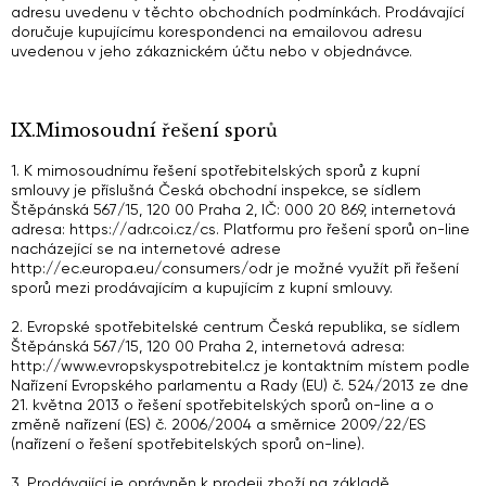
adresu uvedenu v těchto obchodních podmínkách. Prodávající
doručuje kupujícímu korespondenci na emailovou adresu
uvedenou v jeho zákaznickém účtu nebo v objednávce.
IX.Mimosoudní řešení sporů
1. K mimosoudnímu řešení spotřebitelských sporů z kupní
smlouvy je příslušná Česká obchodní inspekce, se sídlem
Štěpánská 567/15, 120 00 Praha 2, IČ: 000 20 869, internetová
adresa: https://adr.coi.cz/cs. Platformu pro řešení sporů on-line
nacházející se na internetové adrese
http://ec.europa.eu/consumers/odr je možné využít při řešení
sporů mezi prodávajícím a kupujícím z kupní smlouvy.
2. Evropské spotřebitelské centrum Česká republika, se sídlem
Štěpánská 567/15, 120 00 Praha 2, internetová adresa:
http://www.evropskyspotrebitel.cz je kontaktním místem podle
Nařízení Evropského parlamentu a Rady (EU) č. 524/2013 ze dne
21. května 2013 o řešení spotřebitelských sporů on-line a o
změně nařízení (ES) č. 2006/2004 a směrnice 2009/22/ES
(nařízení o řešení spotřebitelských sporů on-line).
3. Prodávající je oprávněn k prodeji zboží na základě