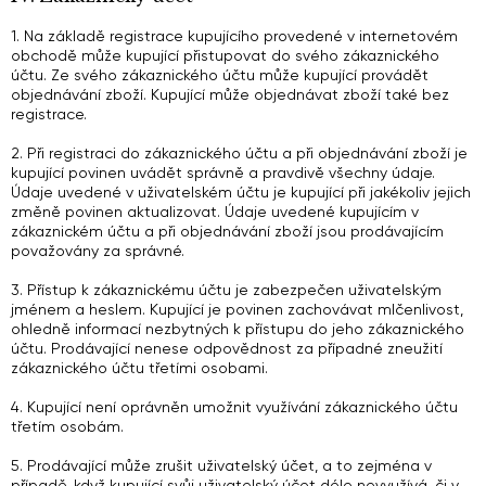
1. Na základě registrace kupujícího provedené v internetovém
obchodě může kupující přistupovat do svého zákaznického
účtu. Ze svého zákaznického účtu může kupující provádět
objednávání zboží. Kupující může objednávat zboží také bez
registrace.
2. Při registraci do zákaznického účtu a při objednávání zboží je
kupující povinen uvádět správně a pravdivě všechny údaje.
Údaje uvedené v uživatelském účtu je kupující při jakékoliv jejich
změně povinen aktualizovat. Údaje uvedené kupujícím v
zákaznickém účtu a při objednávání zboží jsou prodávajícím
považovány za správné.
3. Přístup k zákaznickému účtu je zabezpečen uživatelským
jménem a heslem. Kupující je povinen zachovávat mlčenlivost,
ohledně informací nezbytných k přístupu do jeho zákaznického
účtu. Prodávající nenese odpovědnost za případné zneužití
zákaznického účtu třetími osobami.
4. Kupující není oprávněn umožnit využívání zákaznického účtu
třetím osobám.
5. Prodávající může zrušit uživatelský účet, a to zejména v
případě, když kupující svůj uživatelský účet déle nevyužívá, či v