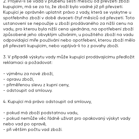
2. Projeví-li se vada v průběhu šesti měsíců od převzetí zboží
kupujícím, má se za to, že zboží bylo vadné již při převzetí.
Kupující je oprávněn uplatnit právo z vady, která se vyskytne u
spotřebního zboží v době dvaceti čtyř měsíců od převzetí. Toto
ustanovení se nepoužije u zboží prodávaného za nižší cenu na
vadu, pro kterou byla nižší cena ujednána, na opotřebení zboží
způsobené jeho obvyklým užíváním, u použitého zboží na vadu
odpovídající míře používání nebo opotřebení, kterou zboží mělo
při převzetí kupujícím, nebo vyplývá-li to z povahy zboží.
3. V případě výskytu vady může kupující prodávajícímu předložit
reklamaci a požadovat:
- výměnu za nové zboží,
- opravu zboží,
- přiměřenou slevu z kupní ceny,
- odstoupit od smlouvy.
4. Kupující má právo odstoupit od smlouvy,
- pokud má zboží podstatnou vadu,
- pokud nemůže věc řádně užívat pro opakovaný výskyt vady
nebo vad po opravě,
- při větším počtu vad zboží.