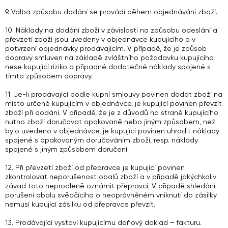
9. Volba způsobu dodání se provádí během objednávání zboží.
10. Náklady na dodání zboží v závislosti na způsobu odeslání a
převzetí zboží jsou uvedeny v objednávce kupujícího a v
potvrzení objednávky prodávajícím. V případě, že je způsob
dopravy smluven na základě zvláštního požadavku kupujícího,
nese kupující riziko a případné dodatečné náklady spojené s
tímto způsobem dopravy.
11. Je-li prodávající podle kupní smlouvy povinen dodat zboží na
místo určené kupujícím v objednávce, je kupující povinen převzít
zboží při dodání. V případě, že je z důvodů na straně kupujícího
nutno zboží doručovat opakovaně nebo jiným způsobem, než
bylo uvedeno v objednávce, je kupující povinen uhradit náklady
spojené s opakovaným doručováním zboží, resp. náklady
spojené s jiným způsobem doručení.
12. Při převzetí zboží od přepravce je kupující povinen
zkontrolovat neporušenost obalů zboží a v případě jakýchkoliv
závad toto neprodleně oznámit přepravci. V případě shledání
porušení obalu svědčícího o neoprávněném vniknutí do zásilky
nemusí kupující zásilku od přepravce převzít.
13. Prodávající vystaví kupujícímu daňový doklad – fakturu.