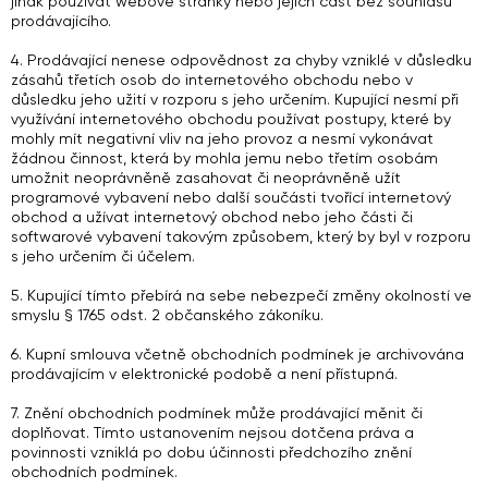
jinak používat webové stránky nebo jejich část bez souhlasu
prodávajícího.
4. Prodávající nenese odpovědnost za chyby vzniklé v důsledku
zásahů třetích osob do internetového obchodu nebo v
důsledku jeho užití v rozporu s jeho určením. Kupující nesmí při
využívání internetového obchodu používat postupy, které by
mohly mít negativní vliv na jeho provoz a nesmí vykonávat
žádnou činnost, která by mohla jemu nebo třetím osobám
umožnit neoprávněně zasahovat či neoprávněně užít
programové vybavení nebo další součásti tvořící internetový
obchod a užívat internetový obchod nebo jeho části či
softwarové vybavení takovým způsobem, který by byl v rozporu
s jeho určením či účelem.
5. Kupující tímto přebírá na sebe nebezpečí změny okolností ve
smyslu § 1765 odst. 2 občanského zákoníku.
6. Kupní smlouva včetně obchodních podmínek je archivována
prodávajícím v elektronické podobě a není přístupná.
7. Znění obchodních podmínek může prodávající měnit či
doplňovat. Tímto ustanovením nejsou dotčena práva a
povinnosti vzniklá po dobu účinnosti předchozího znění
obchodních podmínek.