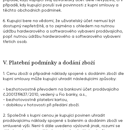
případě, kdy kupující poruší své povinnosti z kupní smlouvy a
těchto obchodních podmínek.
6. Kupující bere na vědomí, že uživatelský účet nemusí být
dostupný nepřetržitě, a to zejména s ohledem na nutnou
údržbu hardwarového a softwarového vybavení prodávajícího,
popř. nutnou údržbu hardwarového a softwarového vybavení
třetích osob.
V. Platební podmínky a dodání zboží
1. Cenu zboží a případné náklady spojené s dodáním zboží dle
kupní smlouvy může kupující uhradit následujícími způsoby:
- bezhotovostně převodem na bankovní účet prodávajícího
č.2001319637/2010, vedený u Fio banky, a.s.,
- bezhotovostně platební kartou,
- dobírkou v hotovosti při předání zboží.
2. Společně s kupní cenou je kupující povinen uhradit
prodávajícímu náklady spojené s balením a dodáním zboží ve
smluvené výši. Není-li dále uvedeno výslovně jinak, rozumí se