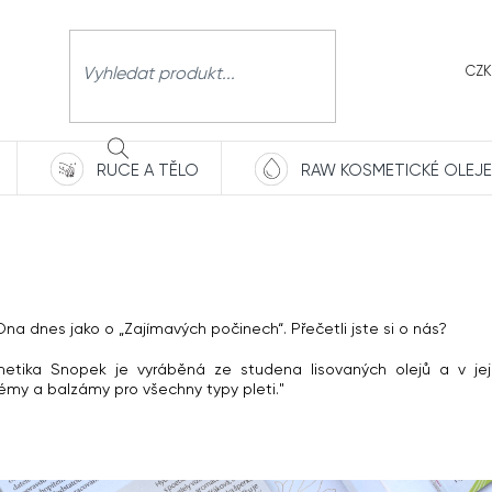
CZK
RUCE A TĚLO
RAW KOSMETICKÉ OLEJE
HLEDAT
na dnes jako o „Zajímavých počinech“. Přečetli jste si o nás?
smetika Snopek je vyráběná ze studena lisovaných olejů a v je
krémy a balzámy pro všechny typy pleti."