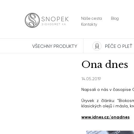
Přejít
na
obsah
Náše cesta
Blog
Kontakty
VŠECHNY PRODUKTY
PÉČE O PLEŤ
Ona dnes
14.05.2019
Napsali o nás v časopise O
Úryvek z článku: "Bioko
klasických olejů i másla, 
www.idnes.cz/onadnes