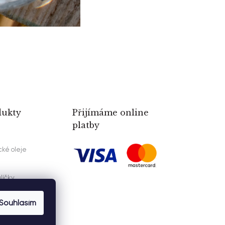
dukty
Přijímáme online
platby
cké oleje
líčky
kázky
Souhlasím